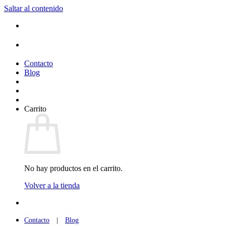
Saltar al contenido
(+34) 954 912 632
·
(+34) 626 329 942
¡Entrega de 2 a 5 días!*
Contacto
Blog
Carrito
No hay productos en el carrito.
Volver a la tienda
(+34) 954 912 632
·
(+34) 626 329 942
Contacto
|
Blog