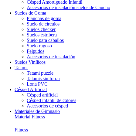
Césped Amortiguado Infantil
Accesorios de instalación suelos de Caucho
Suelos de Goma
Planchas de goma
Suelo de círculos
Suelos checker
Suelos estribera
Suelo para caballos
Suelo rugoso
Felpudos
Accesorios de instalación
Suelos Vinílicos
Tatami
Tatami puzzle
Tatamis sin forrar
Lona PVC
Césped Artificial
Césped artificial
Césped infantil de colores
Accesorios de césped
Materiales de Gimnasio
Material Fitness
Fitness