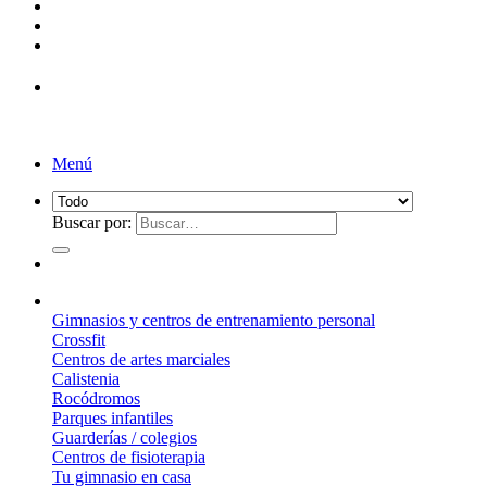
¡Entrega de 2 a 5 días!*
Menú
Buscar por:
¿Qué suelo elegir?
Gimnasios y centros de entrenamiento personal
Crossfit
Centros de artes marciales
Calistenia
Rocódromos
Parques infantiles
Guarderías / colegios
Centros de fisioterapia
Tu gimnasio en casa