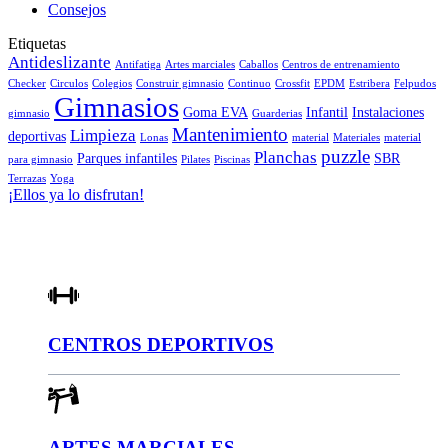
Consejos
Etiquetas
Antideslizante
Antifatiga
Artes marciales
Caballos
Centros de entrenamiento
Checker
Circulos
Colegios
Construir gimnasio
Continuo
Crossfit
EPDM
Estribera
Felpudos
Gimnasios
Goma EVA
Infantil
Instalaciones
gimnasio
Guarderias
Mantenimiento
Limpieza
deportivas
Lonas
material
Materiales
material
puzzle
Planchas
Parques infantiles
SBR
para gimnasio
Pilates
Piscinas
Terrazas
Yoga
¡Ellos ya lo disfrutan!
CENTROS DEPORTIVOS
ARTES MARCIALES