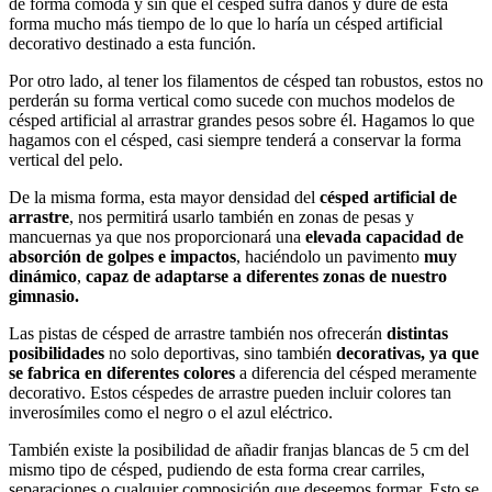
de forma cómoda y sin que el césped sufra daños y dure de esta
forma mucho más tiempo de lo que lo haría un césped artificial
decorativo destinado a esta función.
Por otro lado, al tener los filamentos de césped tan robustos, estos no
perderán su forma vertical como sucede con muchos modelos de
césped artificial al arrastrar grandes pesos sobre él. Hagamos lo que
hagamos con el césped, casi siempre tenderá a conservar la forma
vertical del pelo.
De la misma forma, esta mayor densidad del
césped artificial de
arrastre
, nos permitirá usarlo también en zonas de pesas y
mancuernas ya que nos proporcionará una
elevada capacidad de
absorción de golpes e impactos
, haciéndolo un pavimento
muy
dinámico
,
capaz de adaptarse a diferentes zonas de nuestro
gimnasio.
Las pistas de césped de arrastre también nos ofrecerán
distintas
posibilidades
no solo deportivas, sino también
decorativas, ya que
se fabrica en diferentes colores
a diferencia del césped meramente
decorativo. Estos céspedes de arrastre pueden incluir colores tan
inverosímiles como el negro o el azul eléctrico.
También existe la posibilidad de añadir franjas blancas de 5 cm del
mismo tipo de césped, pudiendo de esta forma crear carriles,
separaciones o cualquier composición que deseemos formar. Esto se