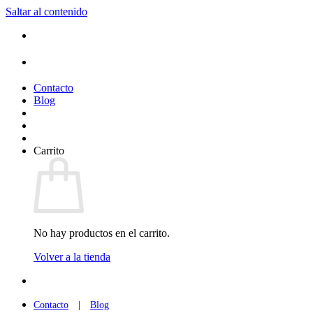
Saltar al contenido
(+34) 954 912 632
·
(+34) 626 329 942
¡Entrega de 2 a 5 días!*
Contacto
Blog
Carrito
No hay productos en el carrito.
Volver a la tienda
(+34) 954 912 632
·
(+34) 626 329 942
Contacto
|
Blog