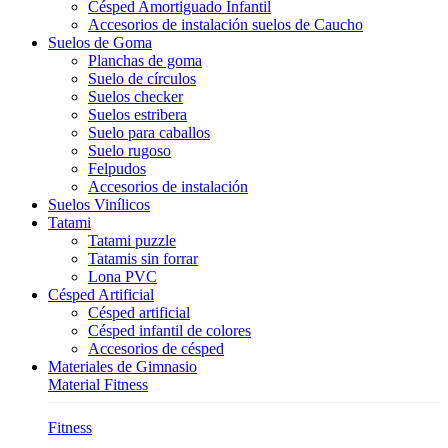
Césped Amortiguado Infantil
Accesorios de instalación suelos de Caucho
Suelos de Goma
Planchas de goma
Suelo de círculos
Suelos checker
Suelos estribera
Suelo para caballos
Suelo rugoso
Felpudos
Accesorios de instalación
Suelos Vinílicos
Tatami
Tatami puzzle
Tatamis sin forrar
Lona PVC
Césped Artificial
Césped artificial
Césped infantil de colores
Accesorios de césped
Materiales de Gimnasio
Material Fitness
Fitness