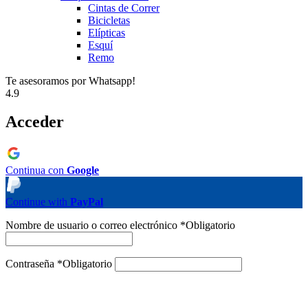
Cintas de Correr
Bicicletas
Elípticas
Esquí
Remo
Te asesoramos por Whatsapp!
4.9
Acceder
Continua con
Google
Continue with
PayPal
Nombre de usuario o correo electrónico
*
Obligatorio
Contraseña
*
Obligatorio