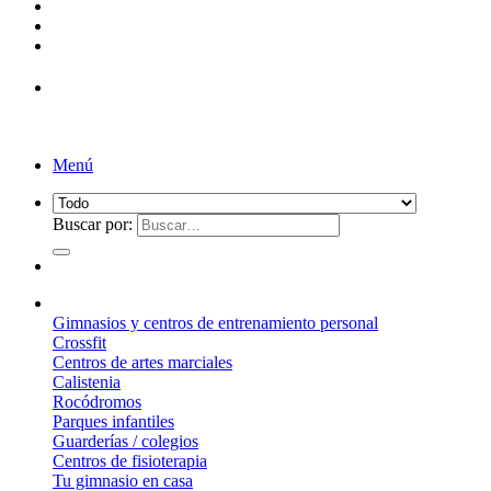
¡Entrega de 2 a 5 días!*
Menú
Buscar por:
¿Qué suelo elegir?
Gimnasios y centros de entrenamiento personal
Crossfit
Centros de artes marciales
Calistenia
Rocódromos
Parques infantiles
Guarderías / colegios
Centros de fisioterapia
Tu gimnasio en casa