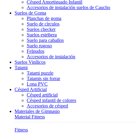
Césped Amortiguado Infantil
Accesorios de instalación suelos de Caucho
Suelos de Goma
Planchas de goma
Suelo de círculos
Suelos checker
Suelos estribera
Suelo para caballos
Suelo rugoso
Felpudos
Accesorios de instalación
Suelos Vinílicos
Tatami
Tatami puzzle
Tatamis sin forrar
Lona PVC
Césped Artificial
Césped artificial
Césped infantil de colores
Accesorios de césped
Materiales de Gimnasio
Material Fitness
Fitness