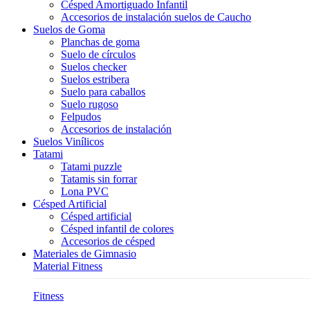
Césped Amortiguado Infantil
Accesorios de instalación suelos de Caucho
Suelos de Goma
Planchas de goma
Suelo de círculos
Suelos checker
Suelos estribera
Suelo para caballos
Suelo rugoso
Felpudos
Accesorios de instalación
Suelos Vinílicos
Tatami
Tatami puzzle
Tatamis sin forrar
Lona PVC
Césped Artificial
Césped artificial
Césped infantil de colores
Accesorios de césped
Materiales de Gimnasio
Material Fitness
Fitness