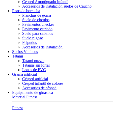
Césped Amortiguado Infantil
Accesorios de instalación suelos de Caucho
Pisos de borracha
Planchas de goma
Suelo de círculos
Pavimentos checker
Pavimento estriado
Suelo para caballos
Suelo rugoso
Felpudos
Accesorios de instalación
Suelos Vinílicos
Tatami
Tatami puzzle
Tatamis sin forrar
Lonas de PVC
Grama artificial
Césped artificial
Césped infantil de colores
Accesorios de césped
Equipamento de ginástica
Material Fitness
Fitness